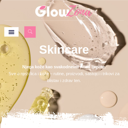
Skincare
Njega kože kao svakodnevni ritual ljepote.
Sve o njezi lica i kože – rutine, proizvodi, sastojci i trikovi za
blistav i zdrav ten.