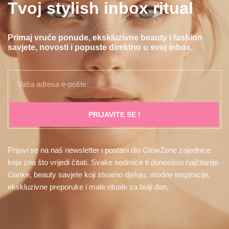
Tvoj stylish inbox ritual
Primaj vruće ponude, ekskluzivne beauty i fashion
savjete, novosti i popuste direktno u svoj inbox.
PRIJAVITE SE !
Prijavi se na naš newsletter i postani dio GlowZone zajednice
koja zna što vrijedi čitati. Svake sedmice ti donosimo najčitanije
članke, beauty savjete koji stvarno djeluju, modne inspiracije,
ekskluzivne preporuke i male rituale za bolji dan.