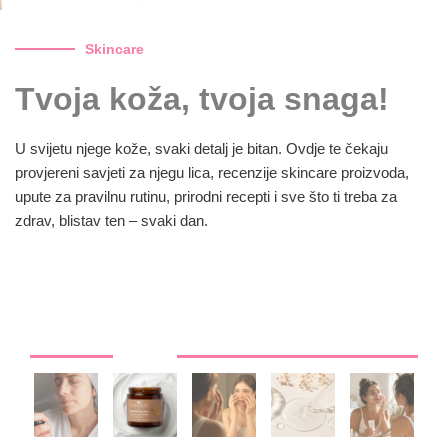
Skincare
Tvoja koža, tvoja snaga!
U svijetu njege kože, svaki detalj je bitan. Ovdje te čekaju
provjereni savjeti za njegu lica, recenzije skincare proizvoda,
upute za pravilnu rutinu, prirodni recepti i sve što ti treba za
zdrav, blistav ten – svaki dan.
BIOBALANCE SNAIL ESSENCE ZERO OIL
REPAIR CREAM: Zašto je pužev ekstrakt i
dalje jedan od najcjenjenijih sastojaka za
obnovu kože?
Glow Zona
On