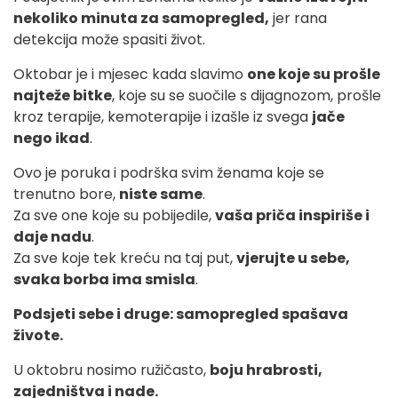
nekoliko minuta za samopregled,
jer rana
detekcija može spasiti život.
Oktobar je i mjesec kada slavimo
one koje su prošle
najteže bitke
, koje su se suočile s dijagnozom, prošle
kroz terapije, kemoterapije i izašle iz svega
jače
nego ikad
.
Ovo je poruka i podrška svim ženama koje se
trenutno bore,
niste same
.
Za sve one koje su pobijedile,
vaša priča inspiriše i
daje nadu
.
Za sve koje tek kreću na taj put,
vjerujte u sebe,
svaka borba ima smisla
.
Podsjeti sebe i druge: samopregled spašava
živote.
U oktobru nosimo ružičasto,
boju hrabrosti,
zajedništva i nade.