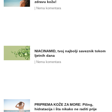
zdravu kožu!
Nema komentara
NIACINAMID, tvoj najbolji saveznik tokom
ljetnih dana
Nema komentara
PRIPREMA KOŽE ZA MORE: Piling,
hidratacija i šta nikako ne raditi prije