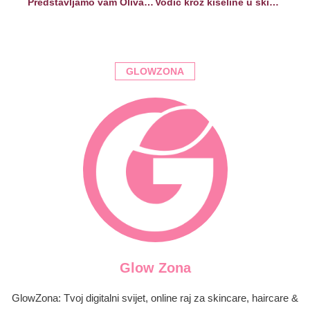
Predstavljamo vam Olivalove proizvode za kosu koji su osvojili regiju
Vodič kroz kiseline u skincare rutini: koje su, kako djeluju i na što obratiti pažnju?
GLOWZONA
Glow Zona
GlowZona: Tvoj digitalni svijet, online raj za skincare, haircare &