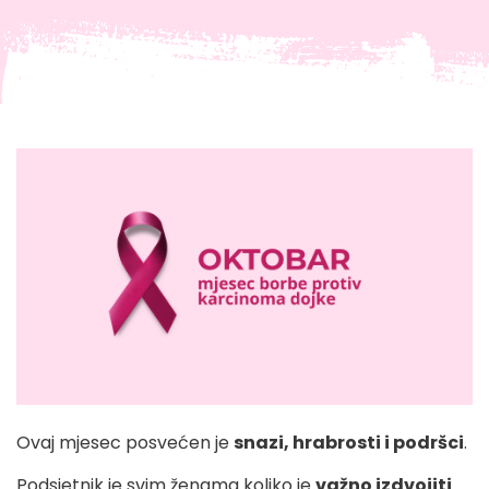
Ovaj mjesec posvećen je
snazi, hrabrosti i podršci
.
Podsjetnik je svim ženama koliko je
važno izdvojiti