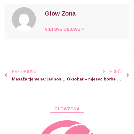
Glow Zona
VIDI SVE OBJAVE >
PRETHODNO
SLJEDEĆI
Masaža tjemena: jednostavan ritual za zdraviju i gušću kosu
Oktobar – mjesec borbe protiv karcinoma dojke!
GLOWZONA