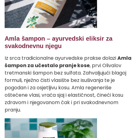
Amla šampon – ayurvedski eliksir za
svakodnevnu njegu
Iz srca tradicionalne ayurvedske prakse dolazi
Amla
šampon za učestalo pranje kose
, prvi Olivalov
tretmanski šampon bez sulfata. Zahvaljujući blagoj
formuli, nježno čisti vlasište bez isušivanja te je
pogodan i za osjetljivu kosu. Amla regeneriše
oštećene vlasi, vraća sjaj i elastičnost, čineći kosu
zdravom i njegovanom čak i pri svakodnevnom
pranju.