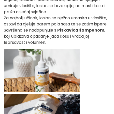
umiruje vlasište, losion se brzo upija, ne masti kosu i
pruža osjećaj svježine.
Za najbolji učinak, losion se nježno umasira u vlasište,
ostavi da djeluje barem pola sata te se zatim ispere.
Savršeno se nadopunjuje s
Piskavica šamponom
,
koji ublažava opadanje, jača kosu i vraća joj
lepršavost i volumen.