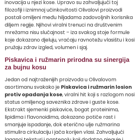
inovacija u njezi kose. Upravo su zahvaljujući toj
filozofiji i iznimnoj učinkovitosti Olivalovi proizvodi
postali omiljeni među hiljadama zadovoljnih korisnika
diljem regije. Njihovi viralni trenuci na društvenim
mrežama nisu slučajnost – iza svakog stoje formule
koje dokazano djeluju, vraćaju ravnotežu vlasištu i kosi
pružaju zdrav izgled, volumen i sjaj.
Piskavica i ružmarin prirodna su sinergija
za bujnu kosu
Jedan od najtraženijih proizvoda u Olivalovom
asortimanu svakako je
Piskavica i ružmarin losion
protiv opadanja kose
, viralni hit koji s razlogom nosi
status omiljenog saveznika zdrave i guste kose.
Ekstrakt sjemenki piskavice, bogat proteinima,
lipidima i flavonoidima, dokazano potiče rast i
smanjuje ispadanje, dok eterično ulje ružmarina
stimulira cirkulaciju i jača korijen vlasi. Zahvaljujući
laganoj teksturi i pantenolu koji dodatno njeguje i