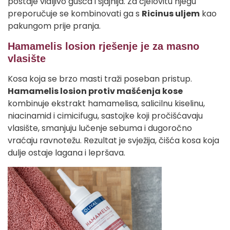
postaje vidljivo gušća i sjajnija. Za cjelovitu njegu
preporučuje se kombinovati ga s
Ricinus uljem
kao
pakungom prije pranja.
Hamamelis losion rješenje je za masno
vlasište
Kosa koja se brzo masti traži poseban pristup.
Hamamelis losion protiv mašćenja kose
kombinuje ekstrakt hamamelisa, salicilnu kiselinu,
niacinamid i cimicifugu, sastojke koji pročišćavaju
vlasište, smanjuju lučenje sebuma i dugoročno
vraćaju ravnotežu. Rezultat je svježija, čišća kosa koja
dulje ostaje lagana i lepršava.