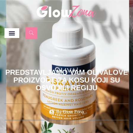
PREDSTAVLJAMO VAM OLIVALOVE
PROIZVODE ZA KOSU KOJI SU
OSVOJILI REGIJU
By
Glow Zona