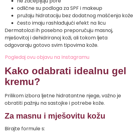
ne začepljuju pore
odlične su podloga za SPF i makeup
pružaju hidrataciju bez dodatnog mašćenja kože
često imaju rashlađujući efekt na licu
Dermatolozi ih posebno preporučuju masnoj,
mješovitoj i dehidriranoj koži, ali tokom ljeta
odgovaraju gotovo svim tipovima kože.
Pogledaj ovu objavu na Instagramu
Kako odabrati idealnu gel
kremu?
Prilikom izbora ljetne hidratantne njege, važno je
obratiti pažnju na sastojke i potrebe kože.
Za masnu i mješovitu kožu
Birajte formule s: