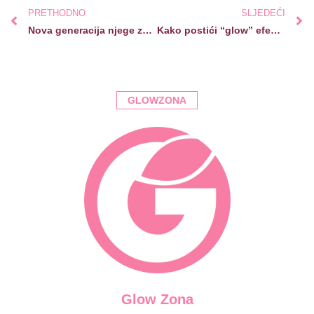
PRETHODNO
SLJEDEĆI
Nova generacija njege za ujednačen ten i zaglađenu teksturu kože: stižu inovacije iz Skintegre
Kako postići “glow” efekt bez masnog izgleda tokom ljeta?
GLOWZONA
Glow Zona