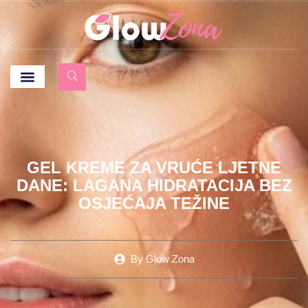
GEL KREME ZA VRUĆE LJETNE
DANE: LAGANA HIDRATACIJA BEZ
OSJEĆAJA TEŽINE
By
Glow Zona