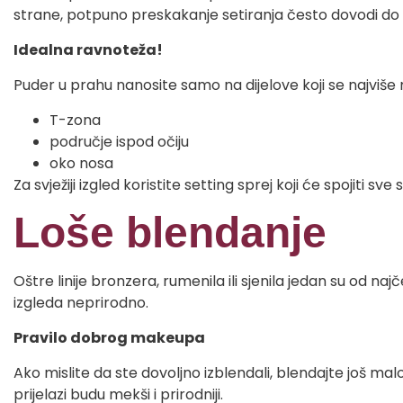
strane, potpuno preskakanje setiranja često dovodi do
Idealna ravnoteža!
Puder u prahu nanosite samo na dijelove koji se najviše
T-zona
područje ispod očiju
oko nosa
Za svježiji izgled koristite setting sprej koji će spojiti s
Loše blendanje
Oštre linije bronzera, rumenila ili sjenila jedan su od n
izgleda neprirodno.
Pravilo dobrog makeupa
Ako mislite da ste dovoljno izblendali, blendajte još mal
prijelazi budu mekši i prirodniji.