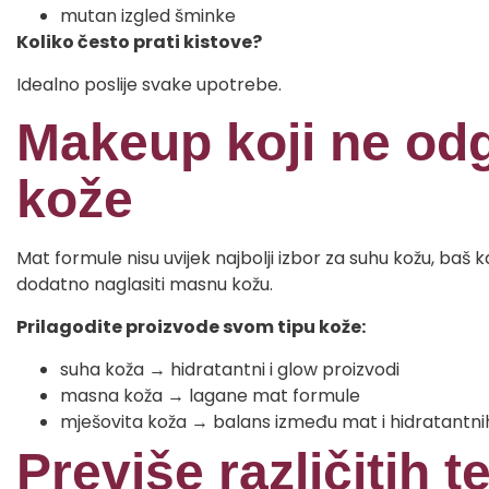
mutan izgled šminke
Koliko često prati kistove?
Idealno poslije svake upotrebe.
Makeup koji ne odg
kože
Mat formule nisu uvijek najbolji izbor za suhu kožu, baš k
dodatno naglasiti masnu kožu.
Prilagodite proizvode svom tipu kože:
suha koža → hidratantni i glow proizvodi
masna koža → lagane mat formule
mješovita koža → balans između mat i hidratantni
Previše različitih t