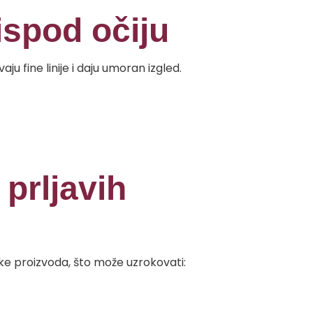
ispod očiju
u fine linije i daju umoran izgled.
 prljavih
tke proizvoda, što može uzrokovati: