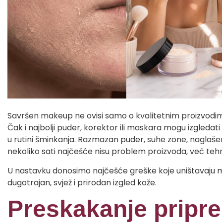
Savršen makeup ne ovisi samo o kvalitetnim proizvodima,
Čak i najbolji puder, korektor ili maskara mogu izgleda
u rutini šminkanja. Razmazan puder, suhe zone, naglaše
nekoliko sati najčešće nisu problem proizvoda, već tehn
U nastavku donosimo najčešće greške koje uništavaju ma
dugotrajan, svjež i prirodan izgled kože.
Preskakanje pripr