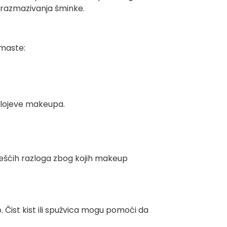
 razmazivanja šminke.
 maste:
ve slojeve makeupa.
ajčešćih razloga zbog kojih makeup
o. Čist kist ili spužvica mogu pomoći da