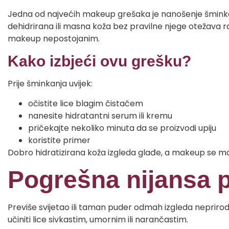
Jedna od najvećih makeup grešaka je nanošenje šminke
dehidrirana ili masna koža bez pravilne njege otežava 
makeup nepostojanim.
Kako izbjeći ovu grešku?
Prije šminkanja uvijek:
očistite lice blagim čistačem
nanesite hidratantni serum ili kremu
pričekajte nekoliko minuta da se proizvodi upiju
koristite primer
Dobro hidratizirana koža izgleda glađe, a makeup se m
Pogrešna nijansa 
Previše svijetao ili taman puder odmah izgleda neprir
učiniti lice sivkastim, umornim ili narančastim.