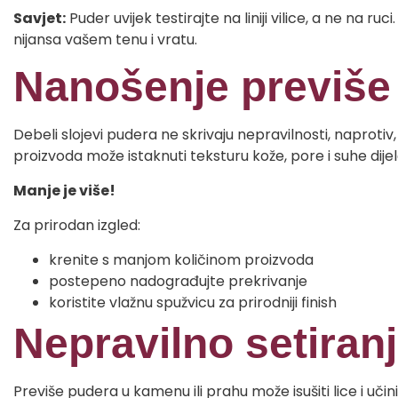
Savjet:
Puder uvijek testirajte na liniji vilice, a ne na ruc
nijansa vašem tenu i vratu.
Nanošenje previše
Debeli slojevi pudera ne skrivaju nepravilnosti, naprotiv
proizvoda može istaknuti teksturu kože, pore i suhe dije
Manje je više!
Za prirodan izgled:
krenite s manjom količinom proizvoda
postepeno nadograđujte prekrivanje
koristite vlažnu spužvicu za prirodniji finish
Nepravilno setira
Previše pudera u kamenu ili prahu može isušiti lice i uči