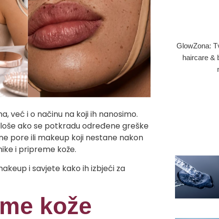
GlowZona: Tvoj
haircare & 
 već i o načinu na koji ih nanosimo.
ti loše ako se potkradu određene greške
ne pore ili makeup koji nestane nakon
ike i pripreme kože.
keup i savjete kako ih izbjeći za
eme kože