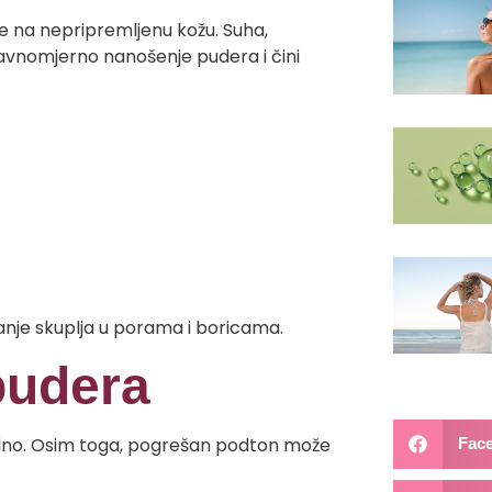
 na nepripremljenu kožu. Suha,
ravnomjerno nanošenje pudera i čini
anje skuplja u porama i boricama.
pudera
odno. Osim toga, pogrešan podton može
Fac