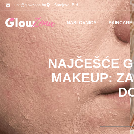
upit@glowzona.ba
Sarajevo, BiH
NASLOVNICA
SKINCARE
NAJČEŠĆE G
MAKEUP: ZA
D