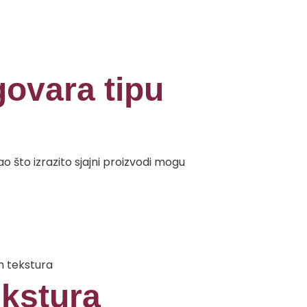
ovara tipu
ao što izrazito sjajni proizvodi mogu
h tekstura
ekstura