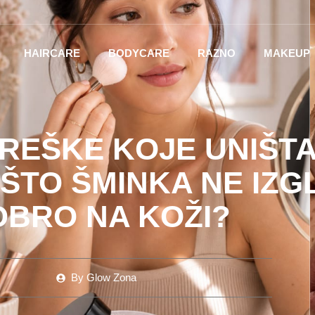
HAIRCARE
BODYCARE
RAZNO
MAKEUP
REŠKE KOJE UNIŠT
ŠTO ŠMINKA NE IZG
OBRO NA KOŽI?
By
Glow Zona