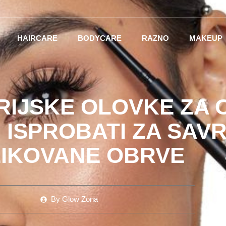
HAIRCARE
BODYCARE
RAZNO
MAKEUP
RIJSKE OLOVKE ZA 
I ISPROBATI ZA SAV
IKOVANE OBRVE
By
Glow Zona