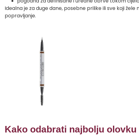
pogodna za definisane i uredne obrve tokom cijel
Idealna je za duge dane, posebne prilike ili sve koji žel
popravljanje.
Kako odabrati najbolju olovku