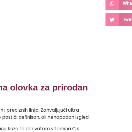
Wha
Twit
na olovka za prirodan
i preciznih linija. Zahvaljujući ultra
 postići definisan, ali nenapadan izgled.
iji kože te derivatom vitamina C s