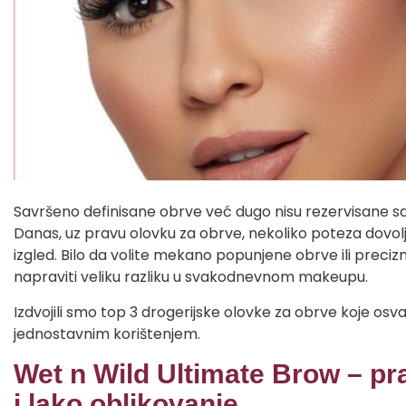
Savršeno definisane obrve već dugo nisu rezervisane s
Danas, uz pravu olovku za obrve, nekoliko poteza dovolj
izgled. Bilo da volite mekano popunjene obrve ili preciz
napraviti veliku razliku u svakodnevnom makeupu.
Izdvojili smo top 3 drogerijske olovke za obrve koje osv
jednostavnim korištenjem.
Wet n Wild Ultimate Brow – pr
i lako oblikovanje