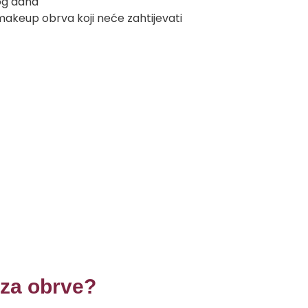
og dana
e makeup obrva koji neće zahtijevati
 za obrve?