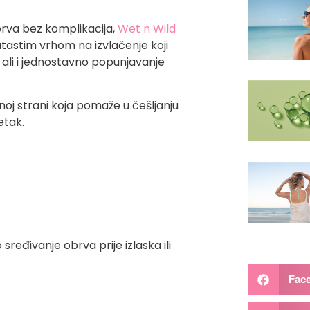
brva bez komplikacija,
Wet n Wild
utastim vrhom na izvlačenje koji
 ali i jednostavno popunjavanje
oj strani koja pomaže u češljanju
etak.
ređivanje obrva prije izlaska ili
Fac