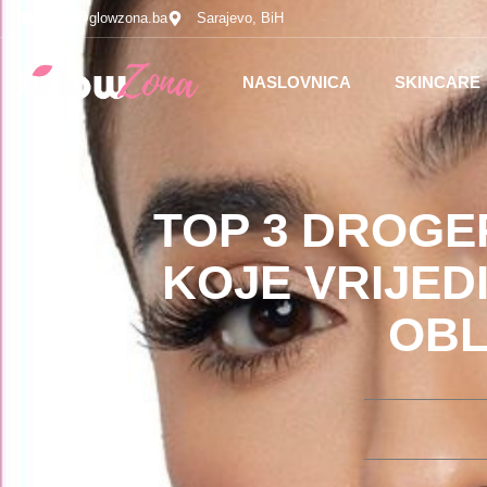
upit@glowzona.ba
Sarajevo, BiH
NASLOVNICA
SKINCARE
TOP 3 DROGE
KOJE VRIJED
OBL