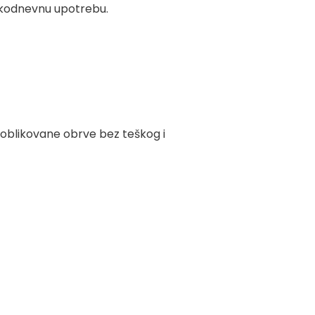
vakodnevnu upotrebu.
 oblikovane obrve bez teškog i