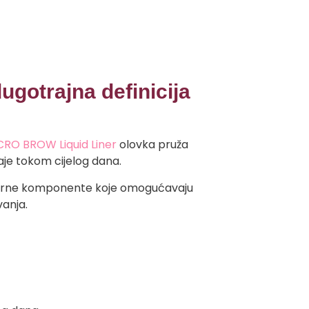
otrajna definicija
RO BROW Liquid Liner
olovka pruža
aje tokom cijelog dana.
sturne komponente koje omogućavaju
anja.