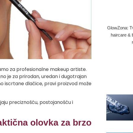
GlowZona: Tvoj
haircare & 
amo za profesionalne makeup artiste.
no je za prirodan, uredan i dugotrajan
no iscrtane dlačice, pravi proizvod može
ajaju preciznošću, postojanošću i
aktična olovka za brzo