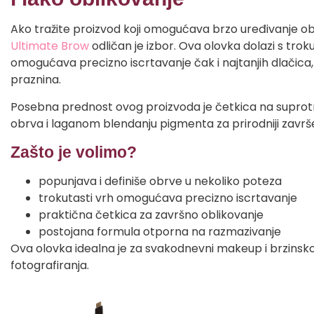
Ako tražite proizvod koji omogućava brzo uređivanje o
Ultimate Brow
odličan je izbor. Ova olovka dolazi s trok
omogućava precizno iscrtavanje čak i najtanjih dlačica,
praznina.
Posebna prednost ovog proizvoda je četkica na suprotn
obrva i laganom blendanju pigmenta za prirodniji završ
Zašto je volimo?
popunjava i definiše obrve u nekoliko poteza
trokutasti vrh omogućava precizno iscrtavanje
praktična četkica za završno oblikovanje
postojana formula otporna na razmazivanje
Ova olovka idealna je za svakodnevni makeup i brzinsko s
fotografiranja.