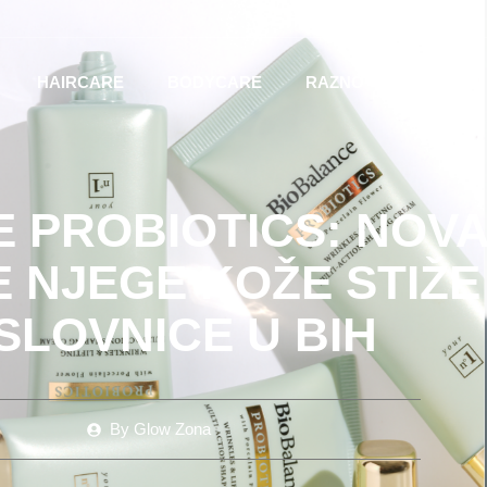
HAIRCARE
BODYCARE
RAZNO
MAKEUP
 PROBIOTICS: NOVA
 NJEGE KOŽE STIŽE
SLOVNICE U BIH
By
Glow Zona