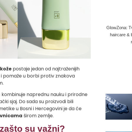
GlowZona: Tvoj
haircare & 
 kože
postaje jedan od najtraženijih
 i pomaže u borbi protiv znakova
m.
koja kombinuje naprednu nauku i prirodne
čki sjaj. Do sada su proizvodi bili
kozmetike u Bosni i Hercegovini je da će
lovnicama
širom zemlje.
i zašto su važni?