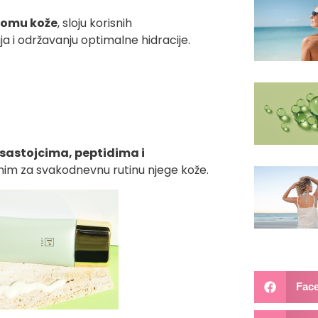
iomu kože
, sloju korisnih
a i održavanju optimalne hidracije.
 sastojcima, peptidima i
alnim za svakodnevnu rutinu njege kože.
Fac