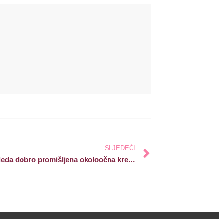
SLJEDEĆI
Kako izgleda dobro promišljena okoloočna krema?