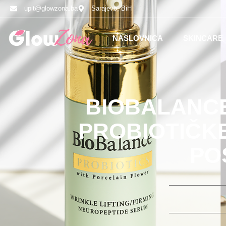
upit@glowzona.ba
Sarajevo, BiH
NASLOVNICA
SKINCARE
BIOBALANCE
PROBIOTIČKE
PO