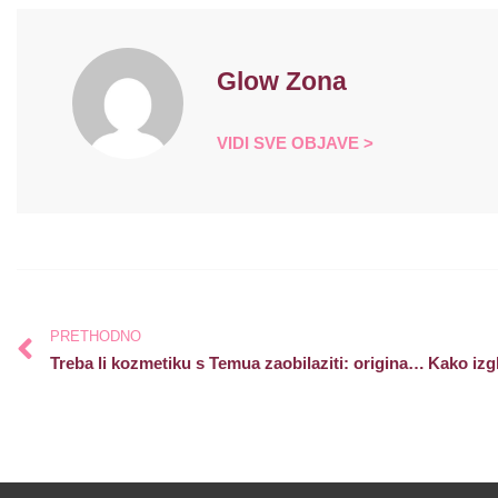
Glow Zona
VIDI SVE OBJAVE >
PRETHODNO
Treba li kozmetiku s Temua zaobilaziti: original ili kopija i koje su stvarne opasnosti?