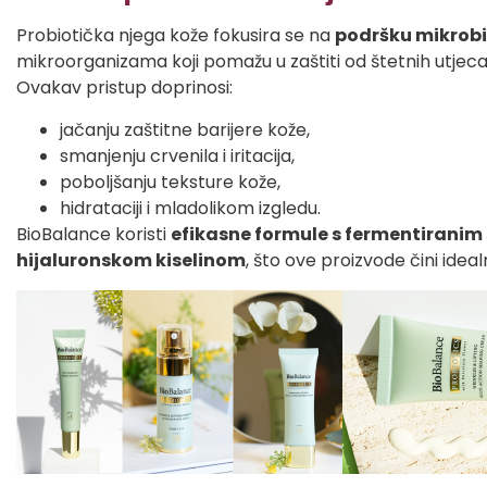
Probiotička njega kože fokusira se na
podršku mikrob
mikroorganizama koji pomažu u zaštiti od štetnih utjecaj
Ovakav pristup doprinosi:
jačanju zaštitne barijere kože,
smanjenju crvenila i iritacija,
poboljšanju teksture kože,
hidrataciji i mladolikom izgledu.
BioBalance koristi
efikasne formule s fermentiranim
hijaluronskom kiselinom
, što ove proizvode čini ide