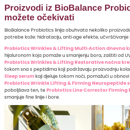
Proizvodi iz BioBalance Probio
možete očekivati
BioBalance Probiotics linija obuhvata nekoliko proizvod
potrebe kože: hidrataciju, anti‑age efekte, učvršćivanje 
Probiotics Wrinkles & Lifting Multi‑Action dnevna 
hijaluronom koja pomaže u smanjenju bora, zaštiti od UV
Probiotics Wrinkles & Lifting Restorative noćna k
tokom sna s peptidima koji podržavaju proizvodnju kol
Sleep serum
koji djeluje tokom noći, pomažući u obnovi
Probiotics Wrinkle Lifting & Firming Neuropeptide
poboljšava ten, te
Probiotics Line Corrector Firming
smanjuje fine linije i bore.