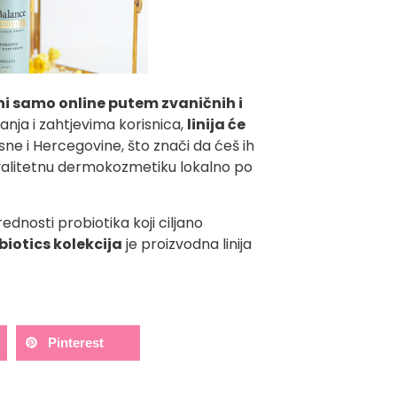
i samo online putem zvaničnih i
ovanja i zahtjevima korisnica,
linija će
ne i Hercegovine, što znači da ćeš ih
e kvalitetnu dermokozmetiku lokalno po
prednosti probiotika koji ciljano
iotics kolekcija
je proizvodna linija
Pinterest