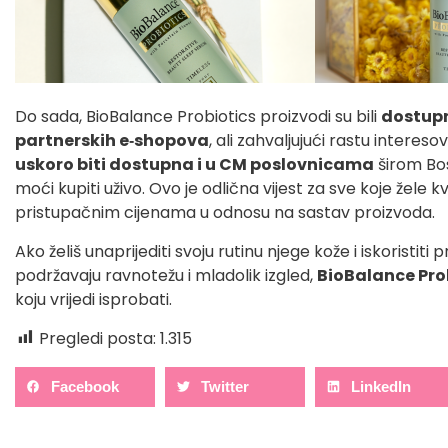
Do sada, BioBalance Probiotics proizvodi su bili
dostupn
partnerskih e‑shopova
, ali zahvaljujući rastu interes
uskoro biti dostupna i u CM poslovnicama
širom Bos
moći kupiti uživo. Ovo je odlična vijest za sve koje žel
pristupačnim cijenama u odnosu na sastav proizvoda.
Ako želiš unaprijediti svoju rutinu njege kože i iskoristiti 
podržavaju ravnotežu i mladolik izgled,
BioBalance Prob
koju vrijedi isprobati.
Pregledi posta:
1.315
Facebook
Twitter
LinkedIn