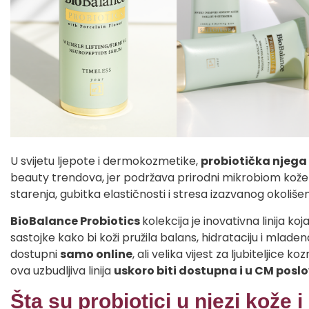
U svijetu ljepote i dermokozmetike,
probiotička njega
beauty trendova, jer podržava prirodni mikrobiom kože
starenja, gubitka elastičnosti i stresa izazvanog okoliše
BioBalance Probiotics
kolekcija je inovativna linija 
sastojke kako bi koži pružila balans, hidrataciju i mladena
dostupni
samo online
, ali velika vijest za ljubiteljice 
ova uzbudljiva linija
uskoro biti dostupna i u CM pos
Šta su probiotici u njezi kože 