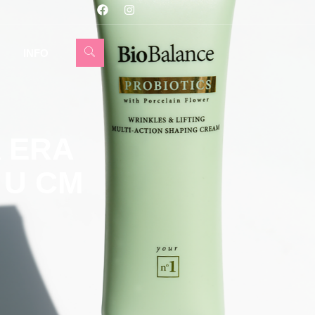
INFO
 ERA
 U CM