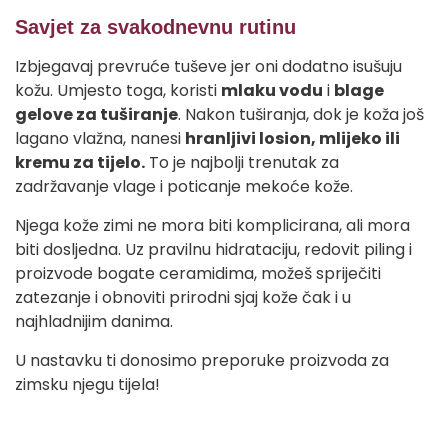
Savjet za svakodnevnu rutinu
Izbjegavaj prevruće tuševe jer oni dodatno isušuju
kožu. Umjesto toga, koristi
mlaku vodu
i
blage
gelove za tuširanje
. Nakon tuširanja, dok je koža još
lagano vlažna, nanesi
hranljivi losion, mlijeko ili
kremu za tijelo.
To je najbolji trenutak za
zadržavanje vlage i poticanje mekoće kože.
Njega kože zimi ne mora biti komplicirana, ali mora
biti dosljedna. Uz pravilnu hidrataciju, redovit piling i
proizvode bogate ceramidima, možeš spriječiti
zatezanje i obnoviti prirodni sjaj kože čak i u
najhladnijim danima.
U nastavku ti donosimo preporuke proizvoda za
zimsku njegu tijela!