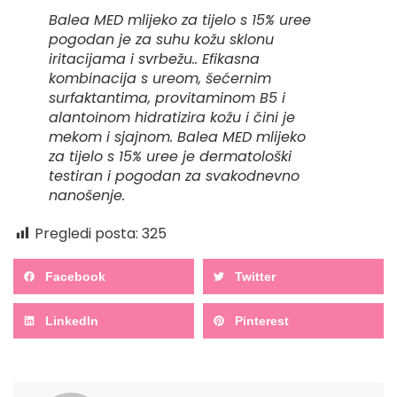
Balea MED mlijeko za tijelo s 15% uree
pogodan je za suhu kožu sklonu
iritacijama i svrbežu.. Efikasna
kombinacija s ureom, šećernim
surfaktantima, provitaminom B5 i
alantoinom hidratizira kožu i čini je
mekom i sjajnom. Balea MED mlijeko
za tijelo s 15% uree je dermatološki
testiran i pogodan za svakodnevno
nanošenje.
Pregledi posta:
325
Facebook
Twitter
LinkedIn
Pinterest