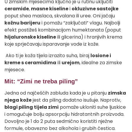
U zimskim mjesecima ključno je u rutinu uključiti
ceramide
,
masne kiseline
i
okluzivne sastojke
poput shea maslaca, skvalana ili uree. Oni jačaju
kožnu barijeru
i pomažu “zaključati” vlagu. Najbolji
efekt postižeš kombinacijom humektanata (poput
hijaluronske kiseline
ili glicerina) i hranjivih krema
koje sprječavaju isparavanje vode iz kože.
Ako ti je koža tijela izrazito suha, biraj
losione i
kreme s ceramidima
ili
urejom
, idealne za zimske
mjesece.
Mit: “Zimi ne treba piling”
Jedna od najčešćih zabluda kada je u pitanju
zimska
njega kože
jest da piling dodatno isušuje. Naprotiv,
blagi piling tijela zimi
pomaže ukloniti suhe ljuskice
i omogućuje bolju apsorpciju hidratantnih proizvoda.
Dovoljno je 1 do 2 puta sedmično koristiti nježne
formule, obavezno bez alkohola i grubih čestica.