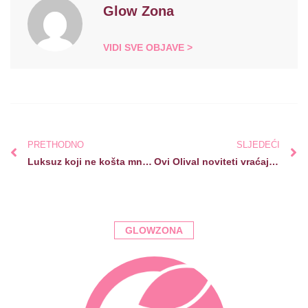
Glow Zona
VIDI SVE OBJAVE >
PRETHODNO
SLJEDEĆI
Luksuz koji ne košta mnogo: kako briga o sebi mijenja način na koji izgledaš (i osjećaš se)
Ovi Olival noviteti vraćaju život suhoj i beživotnoj kosi
GLOWZONA