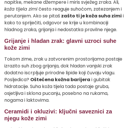
napitke, mekane džempere i miris svježeg zraka. Ali,
koža tijela zimi
često reaguje suhoćom, zatezanjem i
perutanjem. Ako se pitaš
zašto ti je koža suha zimi
i
kako to spriječiti, odgovor se krije u kombinaciji
hladnog zraka, grijanja i nedostatka pravilne njege.
Grijanje i hladan zrak: glavni uzroci suhe
kože zimi
Tokom zime, zrak u zatvorenim prostorijama postaje
izrazito suh zbog grijanja, dok hladan vanjski zrak
dodatno iscrpljuje prirodne lipide koji čuvaju vlagu.
Posljedica?
Oštećena kožna barijera
i gubitak
hidratacije. Suha koža tijela tada postaje gruba,
osjetljiva i sklona pucanju, posebno na rukama,
nogama i laktovima.
Ceramidi i okluzivi: ključni saveznici za
njegu kože zimi