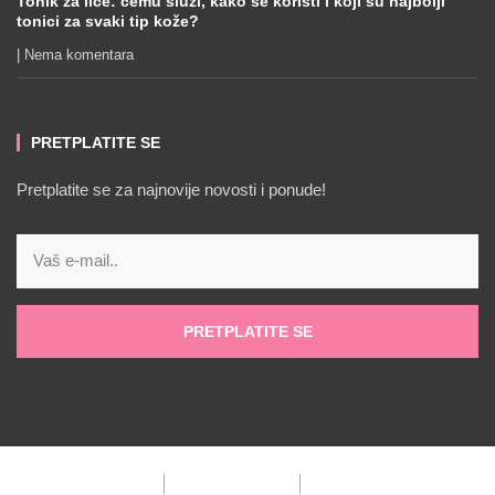
Tonik za lice: čemu služi, kako se koristi i koji su najbolji
tonici za svaki tip kože?
Nema komentara
PRETPLATITE SE
Pretplatite se za najnovije novosti i ponude!
PRETPLATITE SE
Impressum
Politika privatnosti
Politika kolačića