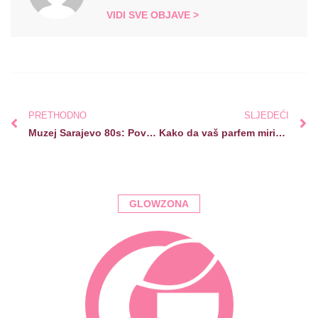
VIDI SVE OBJAVE >
PRETHODNO
SLJEDEĆI
Muzej Sarajevo 80s: Povratak u vrijeme koje je oblikovalo svakodnevicu
Kako da vaš parfem miriše duže od jutra do večeri?
GLOWZONA