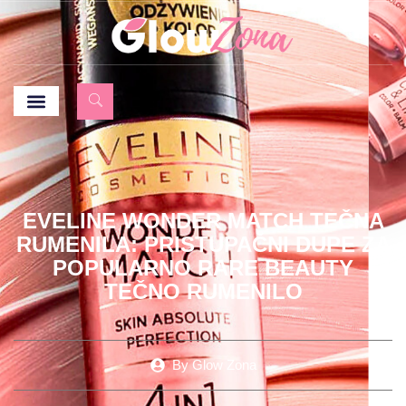
EVELINE WONDER MATCH TEČNA
RUMENILA: PRISTUPAČNI DUPE ZA
POPULARNO RARE BEAUTY
TEČNO RUMENILO
By
Glow Zona