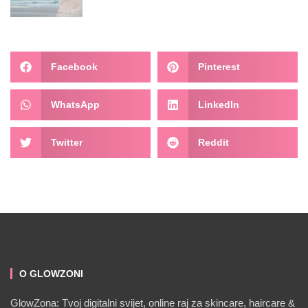
Facebook
Pinterest
WhatsApp
LinkedIn
Twitter
Reddit
O GLOWZONI
GlowZona: Tvoj digitalni svijet, online raj za skincare, haircare &