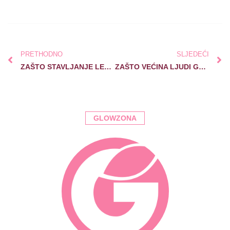
PRETHODNO
SLJEDEĆI
ZAŠTO STAVLJANJE LEDA NA LICE MOŽE NAŠKODITI KOŽI?
ZAŠTO VEĆINA LJUDI GRIJEŠI S MAGNEZIJEM: otkrij pravu formu i vrijeme uzimanja
GLOWZONA