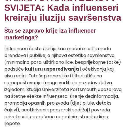
SVIJETA: Kada influenseri
kreiraju iluziju savršenstva
Šta se zapravo krije iza influencer
marketinga?
Influenceri često djeluju kao moćni most između
brendova i publike, a njihova estetika savršenstva
(minimalno pora, uštirkano lice, besprijekorne fotke)
podstiče
kulturu uspoređivanja
i očekivanja koji
nisu realni. Fotošopirane slike i filteri utiču na
samopoštovanje i mogu voditi do nezadovoljstva
izgledom. Studija Univerziteta Portsmouth upozorava
na štetne efekte influensera: širenje dezinformacija,
promocija opasnih proizvoda (dijet pilule, detoks
čajevi), neotkriveni sponzorski sadržaj i povreda
privatnosti popraćena nerealnim standardima
ljepote.