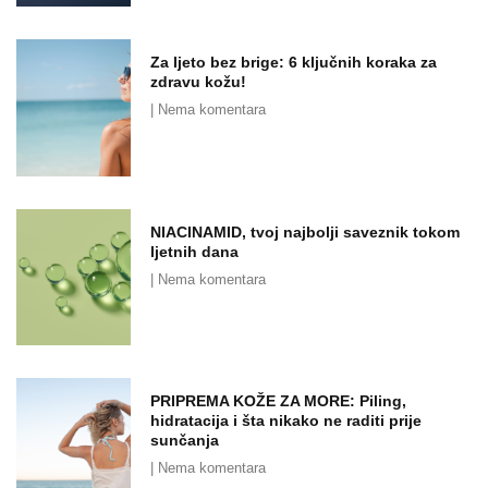
Za ljeto bez brige: 6 ključnih koraka za
zdravu kožu!
Nema komentara
NIACINAMID, tvoj najbolji saveznik tokom
ljetnih dana
Nema komentara
PRIPREMA KOŽE ZA MORE: Piling,
hidratacija i šta nikako ne raditi prije
sunčanja
Nema komentara