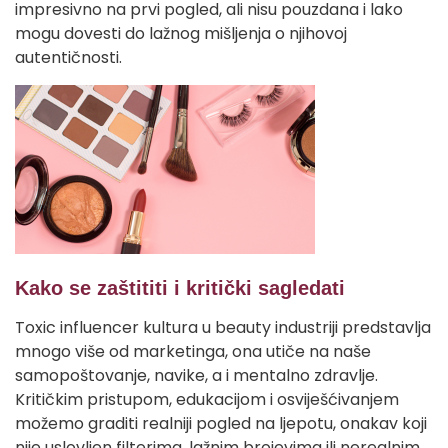
impresivno na prvi pogled, ali nisu pouzdana i lako
mogu dovesti do lažnog mišljenja o njihovoj
autentičnosti.
Kako se zaštititi i kritički sagledati
Toxic influencer kultura u beauty industriji predstavlja
mnogo više od marketinga, ona utiče na naše
samopoštovanje, navike, a i mentalno zdravlje.
Kritičkim pristupom, edukacijom i osviješćivanjem
možemo graditi realniji pogled na ljepotu, onakav koji
nije uslovljen filterima, lažnim brojevima ili nerealnim