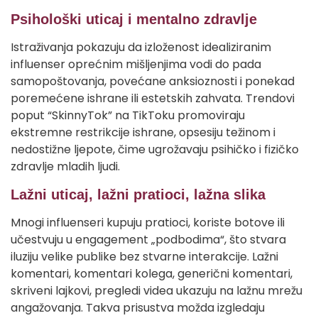
Psihološki uticaj i mentalno zdravlje
Istraživanja pokazuju da izloženost idealiziranim
influenser oprećnim mišljenjima vodi do pada
samopoštovanja, povećane anksioznosti i ponekad
poremećene ishrane ili estetskih zahvata.
Trendovi
poput “SkinnyTok” na TikToku promoviraju
ekstremne restrikcije ishrane, opsesiju težinom i
nedostižne ljepote, čime ugrožavaju psihičko i fizičko
zdravlje mladih ljudi.
Lažni uticaj, lažni pratioci, lažna slika
Mnogi influenseri kupuju pratioci, koriste botove ili
učestvuju u engagement „podbodima“, što stvara
iluziju velike publike bez stvarne interakcije. Lažni
komentari, komentari kolega, generični komentari,
skriveni lajkovi, pregledi videa ukazuju na lažnu mrežu
angažovanja. Takva prisustva možda izgledaju