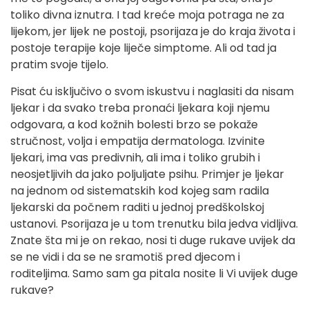
toliko divna iznutra. I tad kreće moja potraga ne za
lijekom, jer lijek ne postoji, psorijaza je do kraja života i
postoje terapije koje liječe simptome. Ali od tad ja
pratim svoje tijelo.
Pisat ću isključivo o svom iskustvu i naglasiti da nisam
ljekar i da svako treba pronaći ljekara koji njemu
odgovara, a kod kožnih bolesti brzo se pokaže
stručnost, volja i empatija dermatologa. Izvinite
ljekari, ima vas predivnih, ali ima i toliko grubih i
neosjetljivih da jako poljuljate psihu. Primjer je ljekar
na jednom od sistematskih kod kojeg sam radila
ljekarski da počnem raditi u jednoj predškolskoj
ustanovi. Psorijaza je u tom trenutku bila jedva vidljiva.
Znate šta mi je on rekao, nosi ti duge rukave uvijek da
se ne vidi i da se ne sramotiš pred djecom i
roditeljima. Samo sam ga pitala nosite li Vi uvijek duge
rukave?