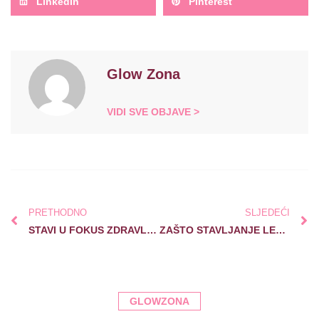
LinkedIn
Pinterest
Glow Zona
VIDI SVE OBJAVE >
PRETHODNO
SLJEDEĆI
STAVI U FOKUS ZDRAVLJE SVOJE KOŽE: LJEPOTA POČINJE IZNUTRA
ZAŠTO STAVLJANJE LEDA NA LICE MOŽE NAŠKODITI KOŽI?
GLOWZONA