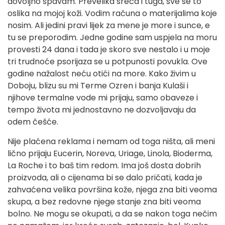
dovoljno spavam. Prevelika sreća i tuga, sve se to
oslika na mojoj koži. Vodim računa o materijalima koje
nosim. Ali jedini pravi lijek za mene je more i sunce, e
tu se preporodim. Jedne godine sam uspjela na moru
provesti 24 dana i tada je skoro sve nestalo i u moje
tri trudnoće psorijaza se u potpunosti povukla. Ove
godine nažalost neću otići na more. Kako živim u
Doboju, blizu su mi Terme Ozren i banja Kulaši i
njihove termalne vode mi prijaju, samo obaveze i
tempo života mi jednostavno ne dozvoljavaju da
odem češće.
Nije plaćena reklama i nemam od toga ništa, ali meni
lično prijaju Eucerin, Noreva, Uriage, Linola, Bioderma,
La Roche i to baš tim redom. Ima još dosta dobrih
proizvoda, ali o cijenama bi se dalo pričati, kada je
zahvaćena velika površina kože, njega zna biti veoma
skupa, a bez redovne njege stanje zna biti veoma
bolno. Ne mogu se okupati, a da se nakon toga nečim