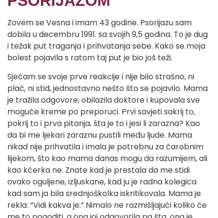
PSORIJAZOM
Zovem se Vesna i imam 43 godine. Psorijazu sam
dobila u decembru 1991. sa svojih 9,5 godina. To je dug
i težak put traganja i prihvatanja sebe. Kako se moja
bolest pojavila s ratom taj put je bio još teži.
Sjećam se svoje prve reakcije i nije bilo strašno, ni
plač, ni stid, jednostavno nešto što se pojavilo. Mama
je tražila odgovore, obilazila doktore i kupovala sve
moguće kreme po preporuci. Prvi savjeti sakrij to,
pokrij to i prva pitanja, šta je to i jesi li zarazna? Kao
da bi me ljekari zaraznu pustili među ljude. Mama
nikad nije prihvatila i imala je potrebnu za čarobnim
lijekom, što kao mama danas mogu da razumijem, ali
kao kćerka ne. Znate kad je prestala da me stidi
ovako oguljene, izljuskane, kad ju je radna kolegica
kad sam ja bila srednjoškolka iskritikovala. Mama je
rekla: “Vidi kakva je.” Nimalo ne razmišljajući koliko će
me to pogoditi, a ona joj odgovorila pa šta, ona je