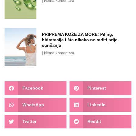
Nema komentara
PRIPREMA KOŽE ZA MORE: Piling,
hidratacija i šta nikako ne raditi prije
sunčanja
Nema komentara
Facebook
Pinterest
WhatsApp
LinkedIn
Twitter
Reddit