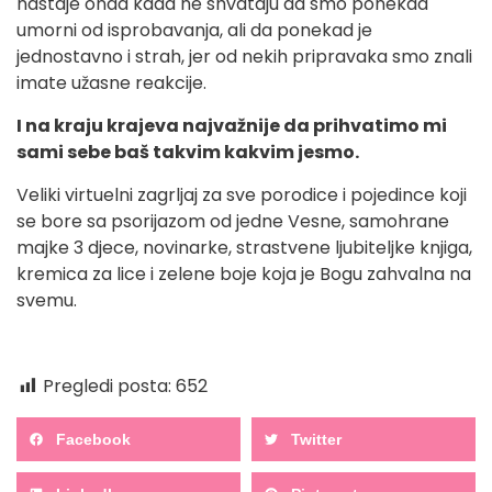
nastaje onda kada ne shvataju da smo ponekad
umorni od isprobavanja, ali da ponekad je
jednostavno i strah, jer od nekih pripravaka smo znali
imate užasne reakcije.
I na kraju krajeva najvažnije da prihvatimo mi
sami sebe baš takvim kakvim jesmo.
Veliki virtuelni zagrljaj za sve porodice i pojedince koji
se bore sa psorijazom od jedne Vesne, samohrane
majke 3 djece, novinarke, strastvene ljubiteljke knjiga,
kremica za lice i zelene boje koja je Bogu zahvalna na
svemu.
Pregledi posta:
652
Facebook
Twitter