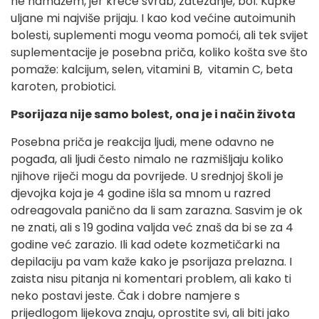
ne namažem, jer kreće svrab, zatezanje, bol. Kupke
uljane mi najviše prijaju. I kao kod većine autoimunih
bolesti, suplementi mogu veoma pomoći, ali tek svijet
suplementacije je posebna priča, koliko košta sve što
pomaže: kalcijum, selen, vitamini B, vitamin C, beta
karoten, probiotici.
Psorijaza nije samo bolest, ona je i način života
Posebna priča je reakcija ljudi, mene odavno ne
pogađa, ali ljudi često nimalo ne razmišljaju koliko
njihove riječi mogu da povrijede. U srednjoj školi je
djevojka koja je 4 godine išla sa mnom u razred
odreagovala panično da li sam zarazna. Sasvim je ok
ne znati, ali s 19 godina valjda već znaš da bi se za 4
godine već zarazio. Ili kad odete kozmetičarki na
depilaciju pa vam kaže kako je psorijaza prelazna. I
zaista nisu pitanja ni komentari problem, ali kako ti
neko postavi jeste. Čak i dobre namjere s
prijedlogom lijekova znaju, oprostite svi, ali biti jako