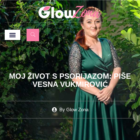
MOJ ŽIVOT S PSORIJAZOM: PIŠE
VESNA VUKMIROVIĆ
By
Glow Zona