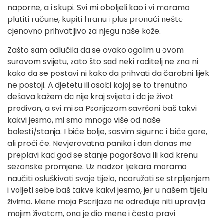
naporne, a i skupi. Svi mi oboljeli kao i vi moramo
platiti račune, kupiti hranu i plus pronaći nešto
cjenovno prihvatljivo za njegu naše kože.
Zašto sam odlučila da se ovako ogolim u ovom
surovom svijetu, zato što sad neki roditelj ne zna ni
kako da se postavi ni kako da prihvati da čarobni lijek
ne postoji. A djetetu ili osobi kojoj se to trenutno
dešava kažem da nije kraj svijeta i da je život
predivan, a svi mi sa Psorijazom savršeni baš takvi
kakvi jesmo, mi smo mnogo više od naše
bolesti/stanja. I biće bolje, sasvim sigurno i biće gore,
ali proći će. Nevjerovatna panika i dan danas me
preplavi kad god se stanje pogoršava ili kad krenu
sezonske promjene. Uz nadzor ljekara moramo
naučiti osluškivati svoje tijelo, naoružati se strpljenjem
i voljeti sebe baš takve kakvi jesmo, jer u našem tijelu
živimo. Mene moja Psorijaza ne određuje niti upravlja
mojim životom, ona je dio mene i često pravi